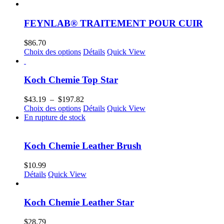
peuvent
prix :
produit
produit
être
$19.95
a
choisies
à
plusieurs
FEYNLAB® TRAITEMENT POUR CUIR
sur
$49.95
variations.
la
Les
$
86.70
page
options
Ce
Choix des options
Détails
Quick View
du
peuvent
produit
produit
être
a
choisies
plusieurs
Koch Chemie Top Star
sur
variations.
la
Les
Plage
$
43.19
–
$
197.82
page
options
Ce
de
Choix des options
Détails
Quick View
du
peuvent
produit
prix :
En rupture de stock
produit
être
a
$43.19
choisies
plusieurs
à
sur
variations.
$197.82
Koch Chemie Leather Brush
la
Les
page
options
$
10.99
du
peuvent
Détails
Quick View
produit
être
choisies
sur
Koch Chemie Leather Star
la
page
$
28.79