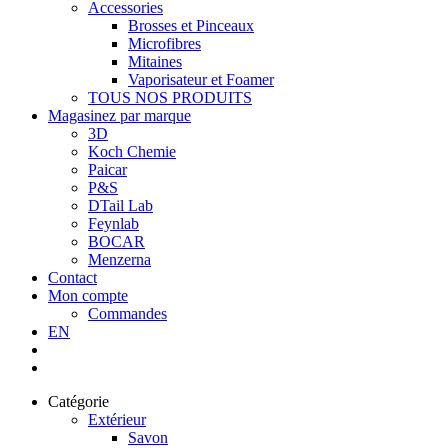
Accessories
Brosses et Pinceaux
Microfibres
Mitaines
Vaporisateur et Foamer
TOUS NOS PRODUITS
Magasinez par marque
3D
Koch Chemie
Paicar
P&S
DTail Lab
Feynlab
BOCAR
Menzerna
Contact
Mon compte
Commandes
EN
Catégorie
Extérieur
Savon