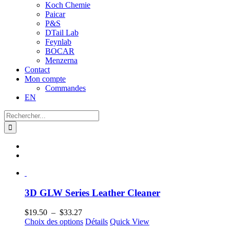
Koch Chemie
Paicar
P&S
DTail Lab
Feynlab
BOCAR
Menzerna
Contact
Mon compte
Commandes
EN
Recherche
sur
le
site
:
3D GLW Series Leather Cleaner
Plage
$
19.50
–
$
33.27
de
Ce
Choix des options
Détails
Quick View