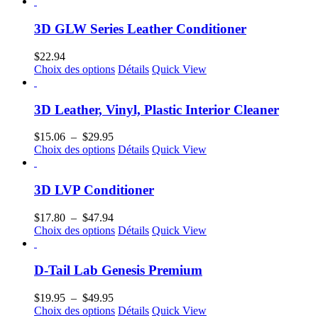
prix :
produit
$19.50
a
à
plusieurs
3D GLW Series Leather Conditioner
$33.27
variations.
Les
$
22.94
options
Ce
Choix des options
Détails
Quick View
peuvent
produit
être
a
choisies
plusieurs
3D Leather, Vinyl, Plastic Interior Cleaner
sur
variations.
la
Les
Plage
$
15.06
–
$
29.95
page
options
de
Ce
Choix des options
Détails
Quick View
du
peuvent
prix :
produit
produit
être
$15.06
a
choisies
à
plusieurs
3D LVP Conditioner
sur
$29.95
variations.
la
Les
Plage
$
17.80
–
$
47.94
page
options
de
Ce
Choix des options
Détails
Quick View
du
peuvent
prix :
produit
produit
être
$17.80
a
choisies
à
plusieurs
D-Tail Lab Genesis Premium
sur
$47.94
variations.
la
Les
Plage
$
19.95
–
$
49.95
page
options
de
Ce
Choix des options
Détails
Quick View
du