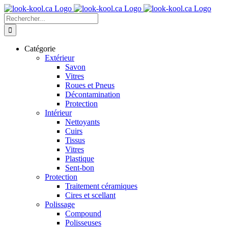
Skip
to
Recherche
content
sur
le
site
Catégorie
:
Extérieur
Savon
Vitres
Roues et Pneus
Décontamination
Protection
Intérieur
Nettoyants
Cuirs
Tissus
Vitres
Plastique
Sent-bon
Protection
Traitement céramiques
Cires et scellant
Polissage
Compound
Polisseuses