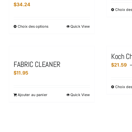
$
34.24
peuvent
Choix des
être
choisies
Choix des options
Quick View
Ce
sur
produit
la
a
page
plusieurs
du
Koch Ch
variations.
produit
FABRIC CLEANER
$
21.59
Les
$
11.95
options
peuvent
Choix des
être
Ajouter au panier
Quick View
choisies
sur
la
page
du