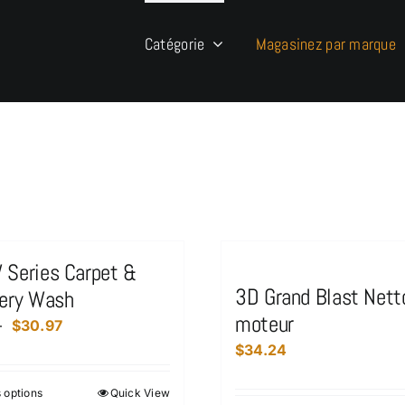
Catégorie
Magasinez par marque
Series Carpet &
3D Grand Blast Nett
tery Wash
moteur
Plage
–
$
30.97
de
$
34.24
prix :
 options
Quick View
Ce
$19.50