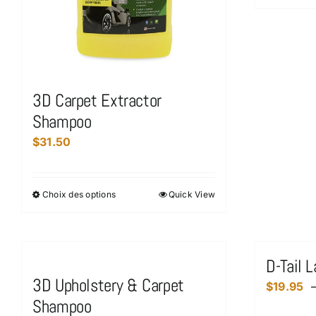
3D Carpet Extractor
Shampoo
$
31.50
Choix des options
Quick View
Ce
produit
a
plusieurs
D-Tail L
variations.
3D Upholstery & Carpet
$
19.95
Les
Shampoo
options