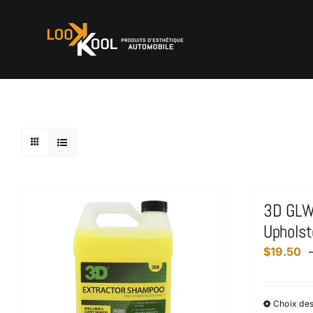
Skip
to
content
3D GLW 
Uphols
$
19.50
Choix des