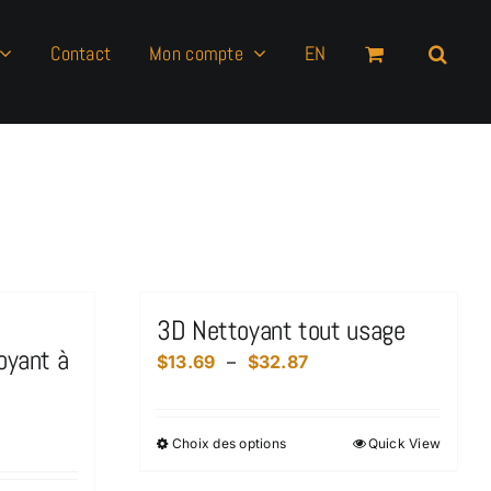
Contact
Mon compte
EN
3D Nettoyant tout usage
oyant à
Plage
$
13.69
–
$
32.87
de
prix :
Choix des options
Quick View
Ce
$13.69
produit
à