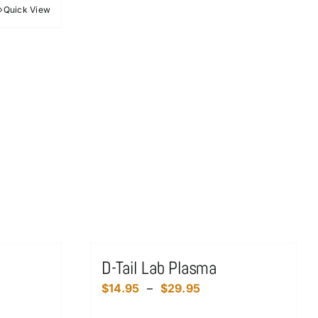
a
Quick View
$32.87
plusieurs
variations.
Les
options
peuvent
être
choisies
sur
la
page
du
produit
D-Tail Lab Plasma
Plage
$
14.95
–
$
29.95
de