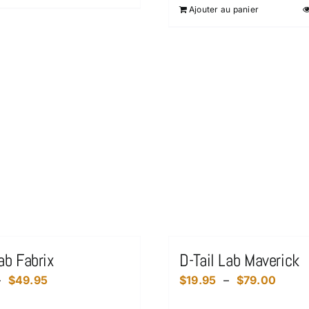
Ajouter au panier
produit
à
a
$30.97
plusieurs
variations.
Les
options
peuvent
être
choisies
sur
la
page
du
produit
ab Fabrix
D-Tail Lab Maverick
Plage
Plage
–
$
49.95
$
19.95
–
$
79.00
de
de