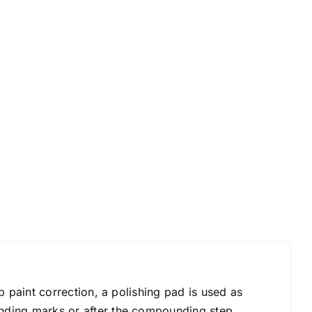
 paint correction, a polishing pad is used as
nding marks or after the compounding step