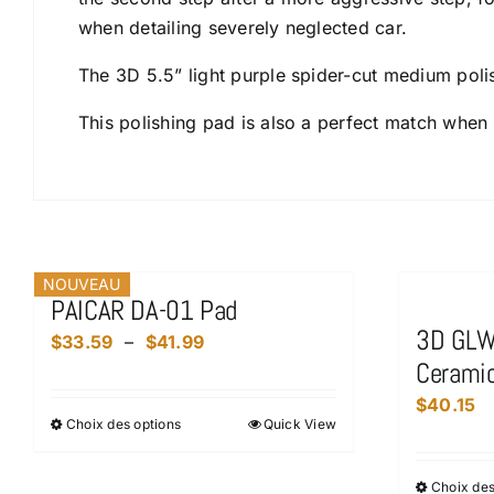
when detailing severely neglected car.
The 3D 5.5” light purple spider-cut medium poli
This polishing pad is also a perfect match whe
Produits similaires
NOUVEAU
PAICAR DA-01 Pad
3D GLW
Plage
$
33.59
–
$
41.99
Cerami
de
prix :
$
40.15
Choix des options
Quick View
Ce
$33.59
produit
à
a
$41.99
Choix des