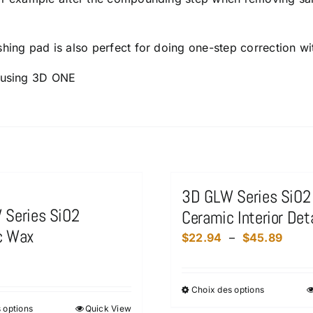
shing pad is also perfect for doing one-step correction 
n using 3D ONE
3D GLW Series SiO2
 Series SiO2
Ceramic Interior Deta
c Wax
Plage
$
22.94
–
$
45.89
de
prix :
Choix des options
Ce
$22.
 options
Quick View
Ce
produit
à