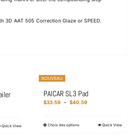
with 3D AAT 505 Correction Glaze or SPEED.
NOUVEAU
PAICAR SL3 Pad
iler
Plage
$
33.59
–
$
40.59
de
prix :
Choix des options
Quick View
Ce
Quick View
$33.59
94
produit
à