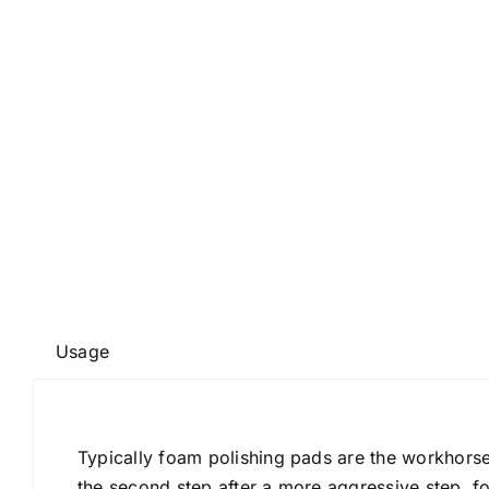
Usage
Usage
Typically foam polishing pads are the workhorse 
the second step after a more aggressive step, 