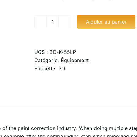
Ajouter au panier
quantité
de
3D
Pad
UGS :
3D-K-55LP
de
Catégorie:
Équipement
polissage
Étiquette:
3D
5.5"
of the paint correction industry. When doing multiple step
for example after the compounding step when removing sa