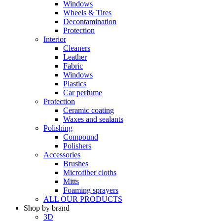
Windows
Wheels & Tires
Decontamination
Protection
Interior
Cleaners
Leather
Fabric
Windows
Plastics
Car perfume
Protection
Ceramic coating
Waxes and sealants
Polishing
Compound
Polishers
Accessories
Brushes
Microfiber cloths
Mitts
Foaming sprayers
ALL OUR PRODUCTS
Shop by brand
3D