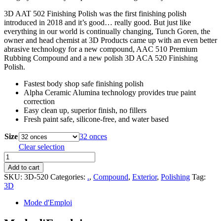
3D AAT 502 Finishing Polish was the first finishing polish
introduced in 2018 and it’s good… really good. But just like
everything in our world is continually changing, Tunch Goren, the
owner and head chemist at 3D Products came up with an even better
abrasive technology for a new compound, AAC 510 Premium
Rubbing Compound and a new polish 3D ACA 520 Finishing
Polish.
Fastest body shop safe finishing polish
Alpha Ceramic Alumina technology provides true paint
correction
Easy clean up, superior finish, no fillers
Fresh paint safe, silicone-free, and water based
Size
32 onces
Clear selection
3D
ACA
Add to cart
520
SKU:
3D-520
Categories:
.
,
Compound
,
Exterior
,
Polishing
Tag:
Finishing
3D
Polish
quantity
Mode d'Emploi