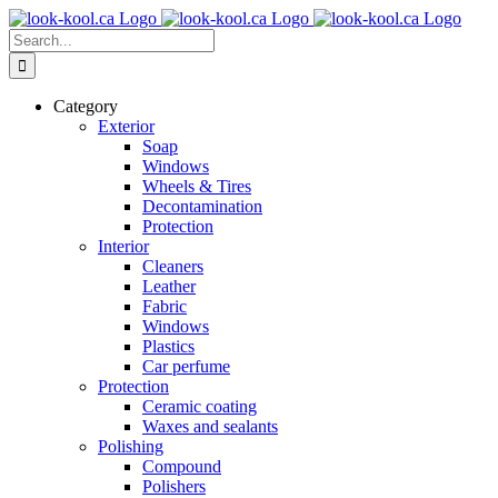
Skip
to
Search
content
for:
Category
Exterior
Soap
Windows
Wheels & Tires
Decontamination
Protection
Interior
Cleaners
Leather
Fabric
Windows
Plastics
Car perfume
Protection
Ceramic coating
Waxes and sealants
Polishing
Compound
Polishers