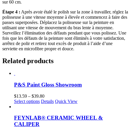
sur 60 cm.
Étape 4 :
Après avoir étalé le polish sur la zone à travailler, réglez la
polisseuse à une vitesse moyenne à élevée et commencez à faire des
passes superposées. Déplacez la polisseuse sur la peinture en
utilisant une vitesse de mouvement du bras lente à moyenne.
Surveillez l’élimination des défauts pendant que vous polissez. Une
fois que les défauts de la peinture sont éliminés à votre satisfaction,
arrêtez de polir et retirez tout excès de produit à l’aide d’une
serviette en microfibre propre et douce.
Related products
P&S Paint Gloss Showroom
Price
$
13.59
–
$
39.80
This
range:
Select options
Details
Quick View
product
$13.59
has
through
multiple
$39.80
FEYNLAB® CERAMIC WHEEL &
variants.
CALIPER
The