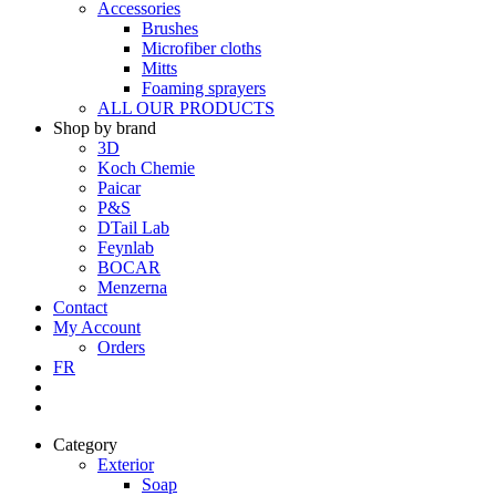
Accessories
Brushes
Microfiber cloths
Mitts
Foaming sprayers
ALL OUR PRODUCTS
Shop by brand
3D
Koch Chemie
Paicar
P&S
DTail Lab
Feynlab
BOCAR
Menzerna
Contact
My Account
Orders
FR
Category
Exterior
Soap