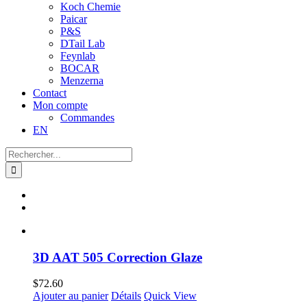
Koch Chemie
Paicar
P&S
DTail Lab
Feynlab
BOCAR
Menzerna
Contact
Mon compte
Commandes
EN
Recherche
sur
le
site
:
3D AAT 505 Correction Glaze
$
72.60
Ajouter au panier
Détails
Quick View