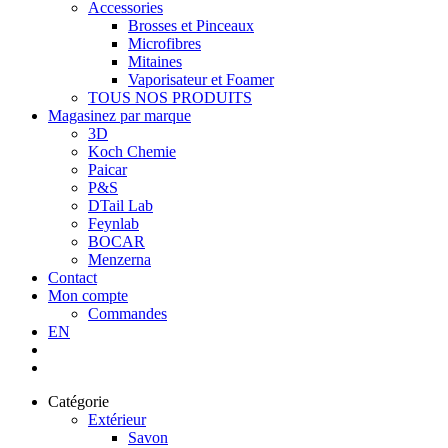
Accessories
Brosses et Pinceaux
Microfibres
Mitaines
Vaporisateur et Foamer
TOUS NOS PRODUITS
Magasinez par marque
3D
Koch Chemie
Paicar
P&S
DTail Lab
Feynlab
BOCAR
Menzerna
Contact
Mon compte
Commandes
EN
Catégorie
Extérieur
Savon