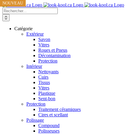
NOUVEAU
NOUVEAU
NOUVEAU
Skip
to
Recherche
content
sur
le
site
Catégorie
:
Extérieur
Savon
Vitres
Roues et Pneus
Décontamination
Protection
Intérieur
Nettoyants
Cuirs
Tissus
Vitres
Plastique
Sent-bon
Protection
Traitement céramiques
Cires et scellant
Polissage
Compound
Polisseuses