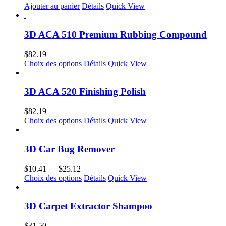
Ajouter au panier
Détails
Quick View
3D ACA 510 Premium Rubbing Compound
$
82.19
Ce
Choix des options
Détails
Quick View
produit
a
plusieurs
3D ACA 520 Finishing Polish
variations.
Les
$
82.19
options
Ce
Choix des options
Détails
Quick View
peuvent
produit
être
a
choisies
plusieurs
3D Car Bug Remover
sur
variations.
la
Les
Plage
$
10.41
–
$
25.12
page
options
de
Ce
Choix des options
Détails
Quick View
du
peuvent
prix :
produit
produit
être
$10.41
a
choisies
à
plusieurs
3D Carpet Extractor Shampoo
sur
$25.12
variations.
la
Les
$
31.50