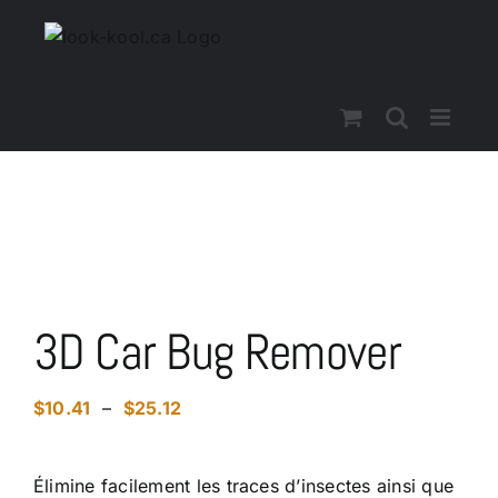
Skip
to
content
3D Car Bug Remover
Plage
$
10.41
–
$
25.12
de
prix :
Élimine facilement les traces d’insectes ainsi que
$10.41