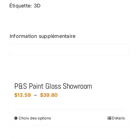
Remover
Étiquette:
3D
Information supplémentaire
Information supplémentaire
Produits similaires
P&S Paint Gloss Showroom
Plage
$
13.59
–
$
39.80
de
prix :
Choix des options
Détails
Ce
$13.59
produit
à
a
$39.80