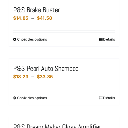
plusieurs
P&S Brake Buster
variations.
Plage
$
14.85
–
$
41.58
Les
de
options
prix :
peuvent
Choix des options
Détails
Ce
$14.85
être
produit
à
choisies
a
$41.58
sur
plusieurs
la
P&S Pearl Auto Shampoo
variations.
page
Plage
$
18.23
–
$
33.35
Les
du
de
options
produit
prix :
peuvent
Choix des options
Détails
Ce
$18.23
être
produit
à
choisies
a
$33.35
sur
plusieurs
la
P&S Dream Maker Gloss Amplifier