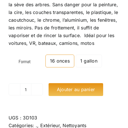
la sève des arbres. Sans danger pour la peinture,
à
la cire, les couches transparentes, le plastique, le
$25.12
caoutchouc, le chrome, l’aluminium, les fenêtres,
les miroirs. Pas de frottement, il suffit de
vaporiser et de rincer la surface. Idéal pour les
voitures, VR, bateaux, camions, motos
16 onces
1 gallon
Format
Ajouter au panier
quantité
de
3D
Car
UGS :
3D103
Bug
Catégories:
.
,
Extérieur
,
Nettoyants