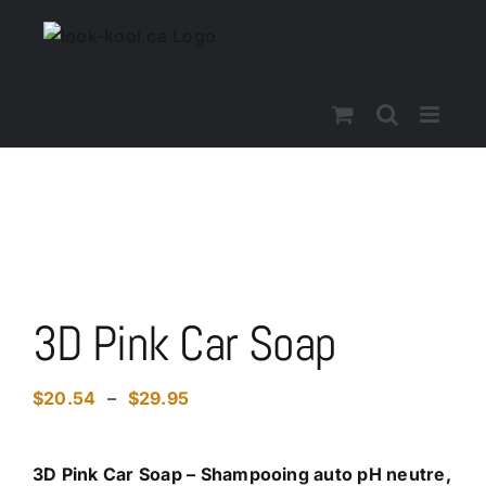
Skip
to
content
3D Pink Car Soap
Plage
$
20.54
–
$
29.95
de
prix :
3D Pink Car Soap – Shampooing auto pH neutre,
$20.54