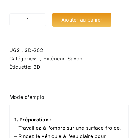
Ajouter au panier
quantité
de
3D
Pink
UGS :
3D-202
Car
Catégories:
.
,
Extérieur
,
Savon
Soap
Étiquette:
3D
Mode d'emploi
Mode d'emploi
1. Préparation :
– Travaillez à l’ombre sur une surface froide.
– Rincez le véhicule à l’eau claire pour