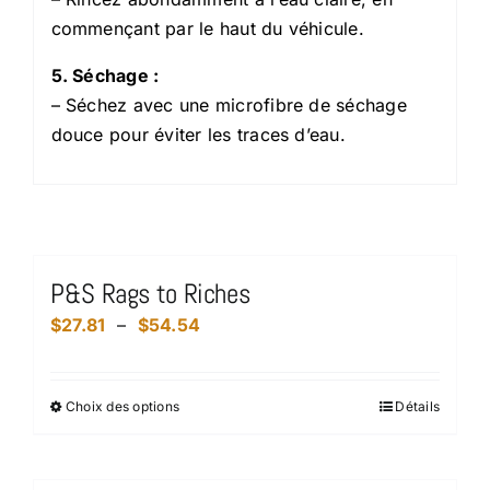
commençant par le haut du véhicule.
5. Séchage :
– Séchez avec une microfibre de séchage
douce pour éviter les traces d’eau.
Produits similaires
P&S Rags to Riches
Plage
$
27.81
–
$
54.54
de
prix :
Choix des options
Détails
Ce
$27.81
produit
à
a
$54.54