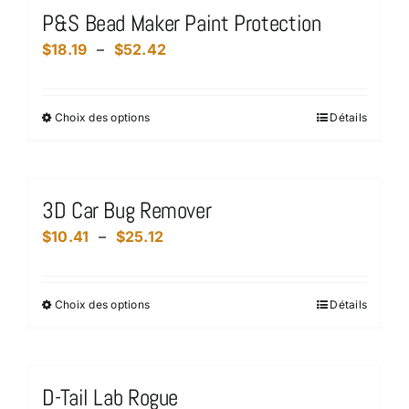
plusieurs
P&S Bead Maker Paint Protection
variations.
Plage
$
18.19
–
$
52.42
Les
de
options
prix :
peuvent
Choix des options
Détails
Ce
$18.19
être
produit
à
choisies
a
$52.42
sur
plusieurs
la
3D Car Bug Remover
variations.
page
Plage
$
10.41
–
$
25.12
Les
du
de
options
produit
prix :
peuvent
Choix des options
Détails
Ce
$10.41
être
produit
à
choisies
a
$25.12
sur
plusieurs
la
D-Tail Lab Rogue
variations.