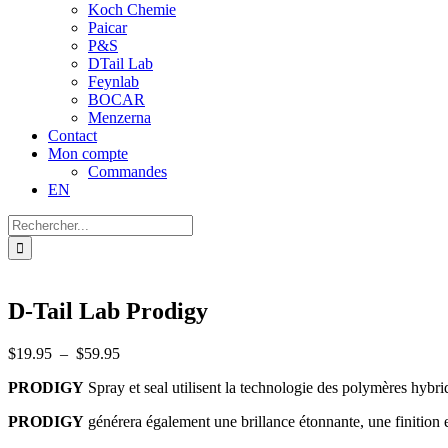
Koch Chemie
Paicar
P&S
DTail Lab
Feynlab
BOCAR
Menzerna
Contact
Mon compte
Commandes
EN
Recherche
sur
le
site
:
D-Tail Lab Prodigy
Plage
$
19.95
–
$
59.95
de
PRODIGY
Spray et seal utilisent la technologie des polymères hybri
prix :
$19.95
PRODIGY
générera également une brillance étonnante, une finition
à
$59.95