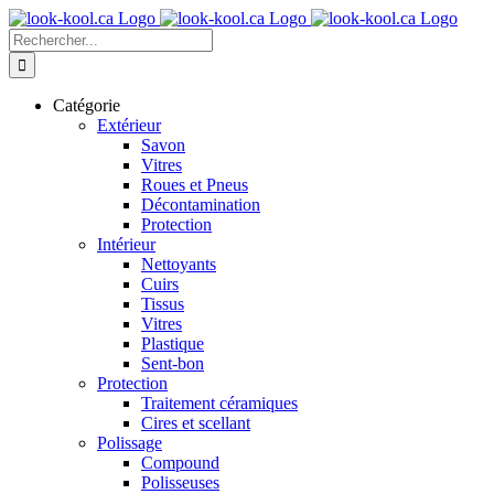
Skip
to
Recherche
content
sur
le
site
Catégorie
:
Extérieur
Savon
Vitres
Roues et Pneus
Décontamination
Protection
Intérieur
Nettoyants
Cuirs
Tissus
Vitres
Plastique
Sent-bon
Protection
Traitement céramiques
Cires et scellant
Polissage
Compound
Polisseuses