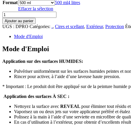
Format
500 ml
4 litres
Effacer la sélection
quantité
de
Ajouter au panier
D-
UGS :
DPRO
Catégories:
.
,
Cires et scellant
,
Extérieur
,
Protection
Éti
Tail
Lab
Mode d'Emploi
Prodigy
Mode d'Emploi
Application sur des surfaces HUMIDES:
Pulvériser uniformément sur les surfaces humides peintes et non p
Rincer pour activer, à l’aide d’une laveuse haute pression.
* Important : Le produit doit être appliqué sur de la peinture humide pu
Application des surfaces À SEC :
Nettoyez la surface avec
REVEAL
pour éliminer tout résidu 
Vaporisez un ou deux jets sur votre applicateur préféré et étal
Polissez à la main à l’aide d’une serviette en microfibre de quali
En cas d’utilisation à l’extérieur, pour obtenir d’excellents ré