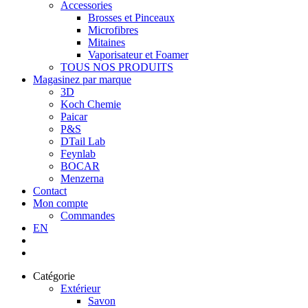
Accessories
Brosses et Pinceaux
Microfibres
Mitaines
Vaporisateur et Foamer
TOUS NOS PRODUITS
Magasinez par marque
3D
Koch Chemie
Paicar
P&S
DTail Lab
Feynlab
BOCAR
Menzerna
Contact
Mon compte
Commandes
EN
Catégorie
Extérieur
Savon