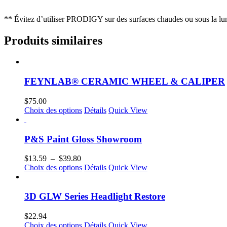
** Évitez d’utiliser PRODIGY sur des surfaces chaudes ou sous la lum
Produits similaires
FEYNLAB® CERAMIC WHEEL & CALIPER
$
75.00
Ce
Choix des options
Détails
Quick View
produit
a
plusieurs
P&S Paint Gloss Showroom
variations.
Les
Plage
$
13.59
–
$
39.80
options
de
Ce
Choix des options
Détails
Quick View
peuvent
prix :
produit
être
$13.59
a
choisies
à
plusieurs
3D GLW Series Headlight Restore
sur
$39.80
variations.
la
Les
$
22.94
page
options
Ce
Choix des options
Détails
Quick View