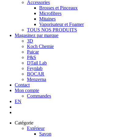
Accessories
Brosses et Pinceaux
Microfibres
Mitaines
Vaporisateur et Foamer
TOUS NOS PRODUITS
Magasinez par marque
3D
Koch Chemie
Paicar
P&S
DTail Lab
Feynlab
BOCAR
Menzerna
Contact
Mon compte
Commandes
EN
Catégorie
Extérieur
Savon