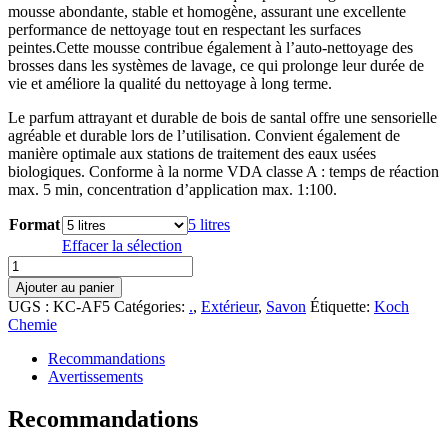
mousse abondante, stable et homogène, assurant une excellente
performance de nettoyage tout en respectant les surfaces
peintes.Cette mousse contribue également à l’auto-nettoyage des
brosses dans les systèmes de lavage, ce qui prolonge leur durée de
vie et améliore la qualité du nettoyage à long terme.
Le parfum attrayant et durable de bois de santal offre une sensorielle
agréable et durable lors de l’utilisation. Convient également de
manière optimale aux stations de traitement des eaux usées
biologiques. Conforme à la norme VDA classe A : temps de réaction
max. 5 min, concentration d’application max. 1:100.
Format
5 litres
Effacer la sélection
quantité
de
Ajouter au panier
Koch
UGS :
KC-AF5
Catégories:
.
,
Extérieur
,
Savon
Étiquette:
Koch
Chemie
Chemie
Active
Foam
Recommandations
Avertissements
Recommandations