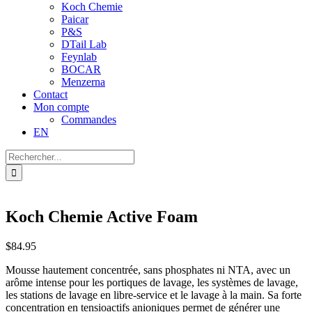
Koch Chemie
Paicar
P&S
DTail Lab
Feynlab
BOCAR
Menzerna
Contact
Mon compte
Commandes
EN
Recherche
sur
le
site
:
Koch Chemie Active Foam
$
84.95
Mousse hautement concentrée, sans phosphates ni NTA, avec un
arôme intense pour les portiques de lavage, les systèmes de lavage,
les stations de lavage en libre-service et le lavage à la main. Sa forte
concentration en tensioactifs anioniques permet de générer une