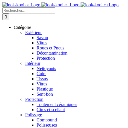
Skip
to
Recherche
content
sur
le
site
Catégorie
:
Extérieur
Savon
Vitres
Roues et Pneus
Décontamination
Protection
Intérieur
Nettoyants
Cuirs
Tissus
Vitres
Plastique
Sent-bon
Protection
Traitement céramiques
Cires et scellant
Polissage
Compound
Polisseuses