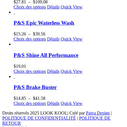
Plage
$
27.81
–
$
109.08
Ce
de
Choix des options
Détails
Quick View
produit
prix :
a
$27.81
plusieurs
à
P&S Epic Waterless Wash
variations.
$109.08
Les
Plage
$
15.26
–
$
39.56
options
de
Ce
Choix des options
Détails
Quick View
peuvent
prix :
produit
être
$15.26
a
choisies
à
plusieurs
P&S Shine All Performance
sur
$39.56
variations.
la
Les
$
19.01
page
options
Ce
Choix des options
Détails
Quick View
du
peuvent
produit
produit
être
a
choisies
plusieurs
P&S Brake Buster
sur
variations.
la
Les
Plage
$
14.85
–
$
41.58
page
options
de
Ce
Choix des options
Détails
Quick View
du
peuvent
prix :
produit
produit
être
Droits réservés 2025 LOOK KOOL| Créé par
Paiva Design
|
$14.85
a
choisies
POLITIQUE DE CONFIDENTIALITÉ
|
POLITIQUE DE
à
plusieurs
sur
RETOUR
$41.58
variations.