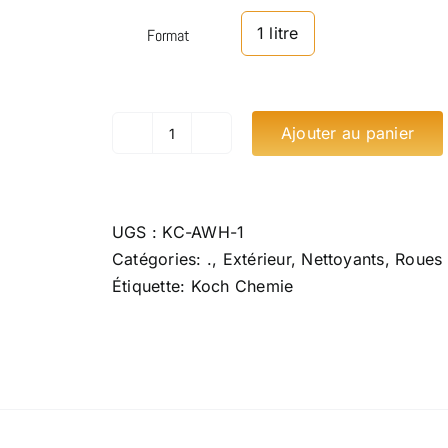
1 litre
Format
Ajouter au panier
quantité
de
Koch
Chemie
UGS :
KC-AWH-1
Alkali
Catégories:
.
,
Extérieur
,
Nettoyants
,
Roues 
Wheel
Étiquette:
Koch Chemie
Cleaner